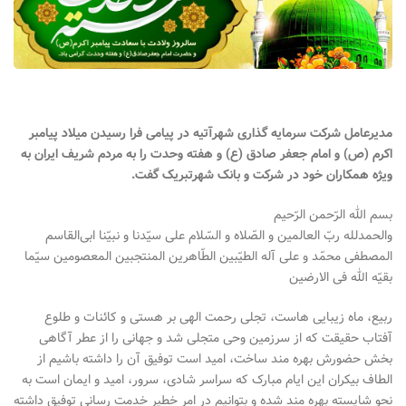
مدیرعامل شرکت سرمایه گذاری شهرآتیه در پیامی فرا رسیدن میلاد پیامبر
اکرم (ص) و امام جعفر صادق (ع) و هفته وحدت را به مردم شریف ایران به
ویژه همکاران خود در شرکت و بانک شهرتبریک گفت
.
بسم الله الرّحمن الرّحیم
والحمدلله ربّ العالمین و الصّلاه و السّلام علی سیّدنا و نبیّنا ابی‌‌‌القاسم
المصطفی محمّد و علی آله الطیّبین الطّاهرین المنتجبین المعصومین سیّما
بقیّه الله فی الارضین
ربیع، ماه زیبایی هاست، تجلی رحمت الهی بر هستی و کائنات و طلوع
آفتاب حقیقت که از سرزمین وحی متجلی شد و جهانی را از عطر آگاهی
بخش حضورش بهره مند ساخت، امید است توفیق آن را داشته باشیم از
الطاف بیکران این ایام مبارک که سراسر شادی، سرور، امید و ایمان است به
نحو شایسته بهره مند شده و بتوانیم در امر خطیر خدمت رسانی توفیق داشته